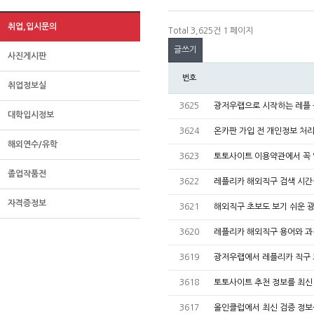
취업,입시문의
Total 3,625건
1 페이지
글쓰기
사진게시판
번호
취업정보실
3625
광저우랩으로 시작하는 레플 
대학입시정보
3624
온카판 가입 전 개인정보 처
해외연수/유학
3623
토토사이트 이용약관에서 꼭 
졸업작품전
3622
레플리카 해외직구 검색 시
자격증정보
3621
해외직구 초보도 보기 쉬운 
3620
레플리카 해외직구 용어와 
3619
광저우랩에서 레플리카 직구
3618
토토사이트 추천 정보를 최신
3617
올인클럽에서 최신 검증 정보